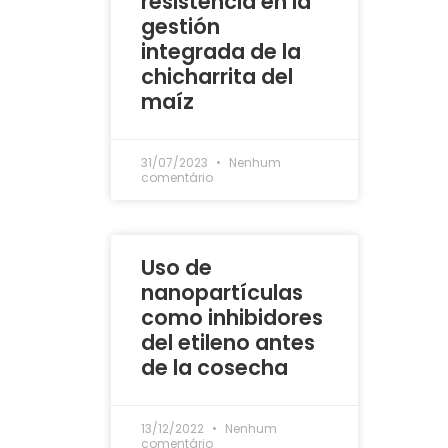
resistencia en la
gestión
integrada de la
chicharrita del
maíz
31/07/2023
Nenhum
comentário
Uso de
nanopartículas
como inhibidores
del etileno antes
de la cosecha
13/12/2022
Nenhum
comentário