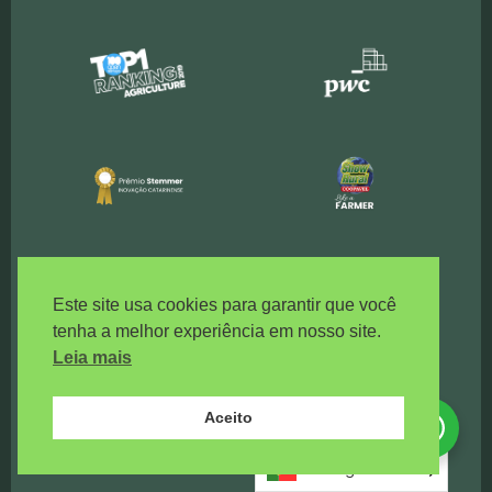
Este site usa cookies para garantir que você
tenha a melhor experiência em nosso site.
Leia mais
Aceito
Precisa de ajuda?
Clique aqui!
Português