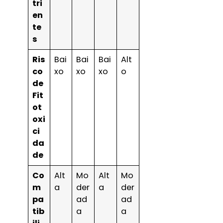
tri
en
te
s
Ris
Bai
Bai
Bai
Alt
co
xo
xo
xo
o
de
Fit
ot
oxi
ci
da
de
Co
Alt
Mo
Alt
Mo
m
a
der
a
der
pa
ad
ad
tib
a
a