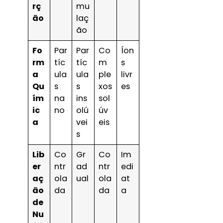
rç
mu
ão
laç
ão
Fo
Par
Par
Co
Íon
rm
tíc
tíc
m
s
a
ula
ula
ple
livr
Qu
s
s
xos
es
ím
na
ins
sol
ic
no
olú
úv
a
vei
eis
s
Lib
Co
Gr
Co
Im
er
ntr
ad
ntr
edi
aç
ola
ual
ola
at
ão
da
da
a
de
Nu