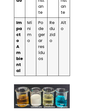
ão
nst
nst
an
an
te
te
Im
Mí
Po
Re
Alt
pa
ni
de
du
o
ct
m
ger
zid
o
o
ar
o
A
res
m
ídu
bie
os
nt
al