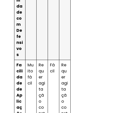
ili
da
de
co
m
De
fe
nsi
vo
s
Fa
Mu
Re
Fá
Re
cili
ito
qu
cil
qu
da
fá
er
er
de
cil
agi
agi
de
ta
ta
Ap
çã
çã
lic
o
o
aç
co
co