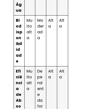
Ág
ua
Bi
Mu
Mo
Alt
Alt
od
ito
der
a
a
isp
alt
ad
on
a
a
ibil
id
ad
e
Efi
Mu
De
Alt
Alt
ciê
ito
pe
a
a
nci
alt
nd
a
a
ent
de
e
Ab
da
so
for