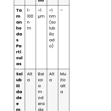
da
Ta
1-
>1
<1
–
m
100
µm
nm
an
n
(so
ho
m
lub
da
iliz
s
ad
Pa
o)
rtí
cul
as
Sol
Alt
Bai
Alt
Mu
ub
a
xa
a
ito
ili
a
alt
da
m
a
de
od
e
era
m
da