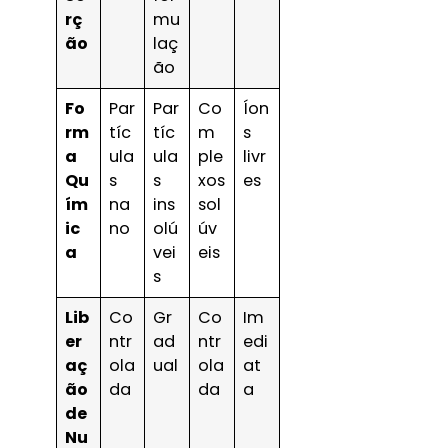
rç
mu
ão
laç
ão
Fo
Par
Par
Co
Íon
rm
tíc
tíc
m
s
a
ula
ula
ple
livr
Qu
s
s
xos
es
ím
na
ins
sol
ic
no
olú
úv
a
vei
eis
s
Lib
Co
Gr
Co
Im
er
ntr
ad
ntr
edi
aç
ola
ual
ola
at
ão
da
da
a
de
Nu