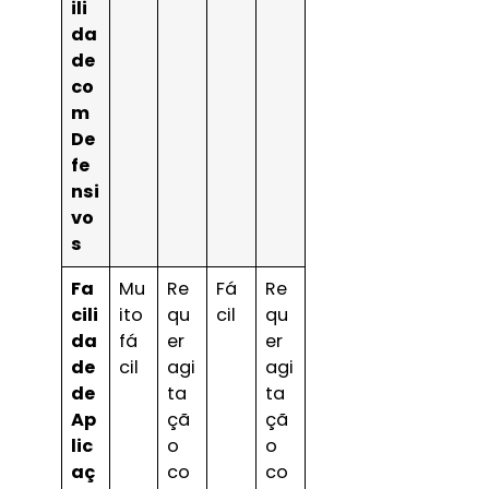
ili
da
de
co
m
De
fe
nsi
vo
s
Fa
Mu
Re
Fá
Re
cili
ito
qu
cil
qu
da
fá
er
er
de
cil
agi
agi
de
ta
ta
Ap
çã
çã
lic
o
o
aç
co
co