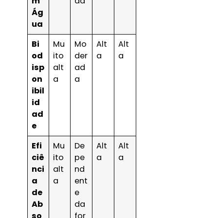
m
da
Ág
ua
Bi
Mu
Mo
Alt
Alt
od
ito
der
a
a
isp
alt
ad
on
a
a
ibil
id
ad
e
Efi
Mu
De
Alt
Alt
ciê
ito
pe
a
a
nci
alt
nd
a
a
ent
de
e
Ab
da
so
for