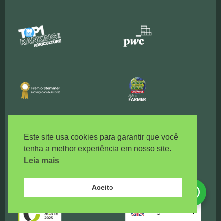
Este site usa cookies para garantir que você
tenha a melhor experiência em nosso site.
Leia mais
Aceito
Precisa de ajuda?
Clique aqui!
English