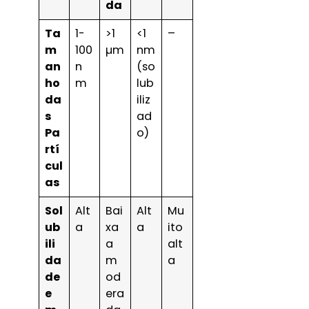
da
Ta
1-
>1
<1
–
m
100
µm
nm
an
n
(so
ho
m
lub
da
iliz
s
ad
Pa
o)
rtí
cul
as
Sol
Alt
Bai
Alt
Mu
ub
a
xa
a
ito
ili
a
alt
da
m
a
de
od
e
era