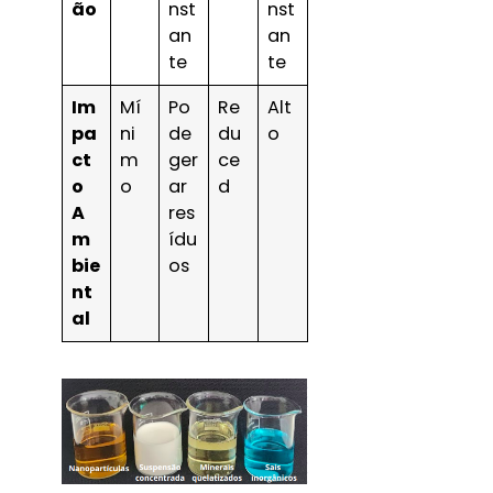
ão
nst
nst
an
an
te
te
Im
Mí
Po
Re
Alt
pa
ni
de
du
o
ct
m
ger
ce
o
o
ar
d
A
res
m
ídu
bie
os
nt
al