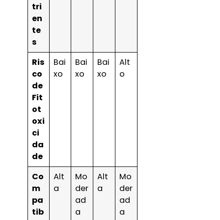
tri
en
te
s
Ris
Bai
Bai
Bai
Alt
co
xo
xo
xo
o
de
Fit
ot
oxi
ci
da
de
Co
Alt
Mo
Alt
Mo
m
a
der
a
der
pa
ad
ad
tib
a
a