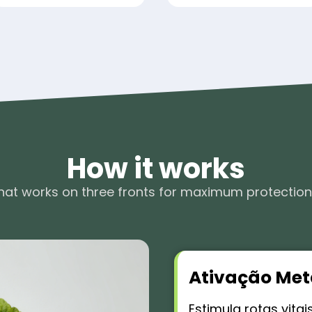
How it works
hat works on three fronts for maximum protectio
Ativação Met
Estimula rotas vitai