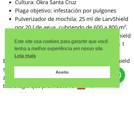
Cultura: Okra Santa Cruz
Plaga objetivo: infestación por pulgones
Pulverizador de mochila: 25 ml de LarvShield
por 20 l de agua, cubriendo de 600 a 800 m².
Pulverizador de arrastre: 250 ml de LarvShield
Este site usa cookies para garantir que você
para 150 a 200 l de agua, cubriendo hasta 1
tenha a melhor experiência em nosso site.
hectárea.
Leia mais
Esta flexibilidad de aplicación hace que LarvShield
sea ideal para una gran variedad de cultivos y
Aceito
Precisa de ajuda?
Clique aqui!
zonas de producción. Le interesa adoptar una
tecnología que promueva resultados rápidos y
Español
sostenibles?
¿Por qué elegir LarvShield para
sus cultivos?
Con LarvShield, está garantizado: