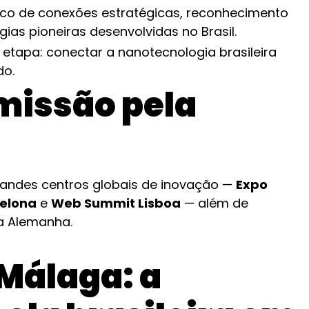
lco de conexões estratégicas, reconhecimento
ias pioneiras desenvolvidas no Brasil.
etapa: conectar a nanotecnologia brasileira
o.
missão pela
grandes centros globais de inovação —
Expo
celona
e
Web Summit Lisboa
— além de
na Alemanha.
Málaga: a