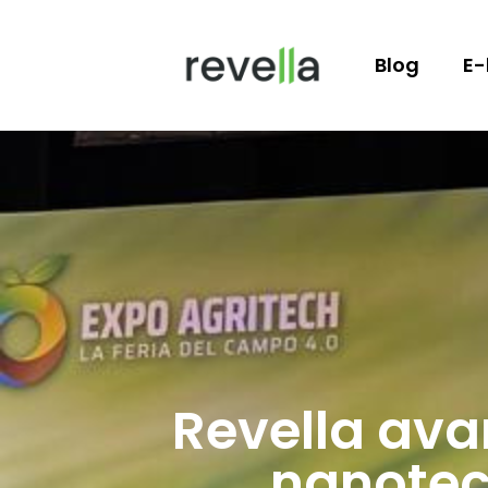
Blog
E-
Revella ava
nanotecn