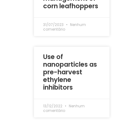
corn leafhoppers
31/07/2023
Nenhum
comentário
Use of
nanoparticles as
pre-harvest
ethylene
inhibitors
13/12/2022
Nenhum
comentário