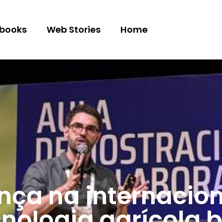
books
Web Stories
Home
nça na internacio
ologia agrícola b