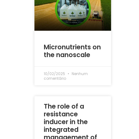
Micronutrients on
the nanoscale
10/02/2025
Nenhum
comentário
The role of a
resistance
inducer in the
integrated
management of