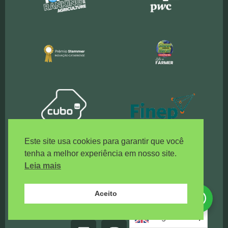
Este site usa cookies para garantir que você
tenha a melhor experiência em nosso site.
Leia mais
Aceito
Precisa de ajuda?
Clique aqui!
English