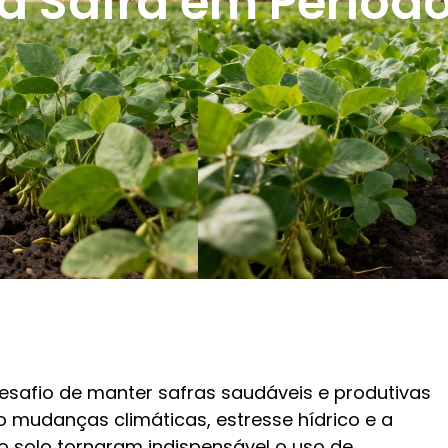
a Safra em Período
esafio de manter safras saudáveis e produtivas
 mudanças climáticas, estresse hídrico e a
do solo tornaram indispensável o uso de