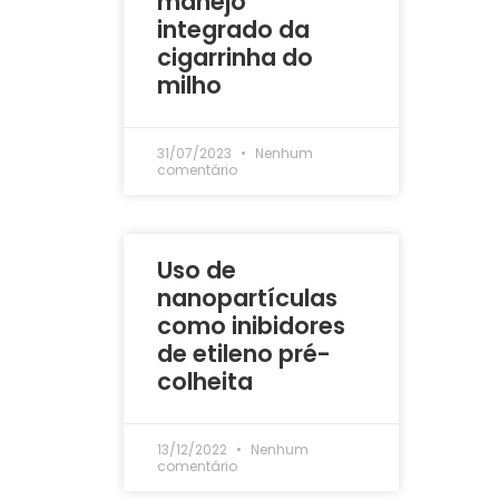
manejo
integrado da
cigarrinha do
milho
31/07/2023
Nenhum
comentário
Uso de
nanopartículas
como inibidores
de etileno pré-
colheita
13/12/2022
Nenhum
comentário